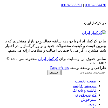
09182835391
|
09182834476
چرا کرکماز ایران
ما در کرکماز ایران با دو دهه سابقه فعالیت در بازار مفتخریم که با
بهترین قیمت و کیفیت محصولات جدید و نوآور کرکماز را در اختیار
شما مشتریان گرامی با ضمانت اصالت و سلامت ارائه می‌دهیم.
تمامی حقوق این وبسایت برای
کرکماز ایران
محفوظ می باشد ©
2023/1402
طراحی و توسعه توسط
ZanyarApps
جستجو
صفحه نخست
سرویس قابلمه
قابلمه و تابه تک
کتری و قوری
شیرجوش
زودپز