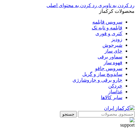
رد کردن به ناوبری
رد کردن به محتوای اصلی
محصولات کرکماز
سرویس قابلمه
قابلمه و تابه تک
کتری و قوری
زودپز
شیرجوش
چای ساز
سماور برقی
قهوه ساز
سرویس چاقو
ساندویچ ساز و گریل
جارو برقی و جاروشارژی
خردکن
غذاساز
سایر کالاها
جستجو