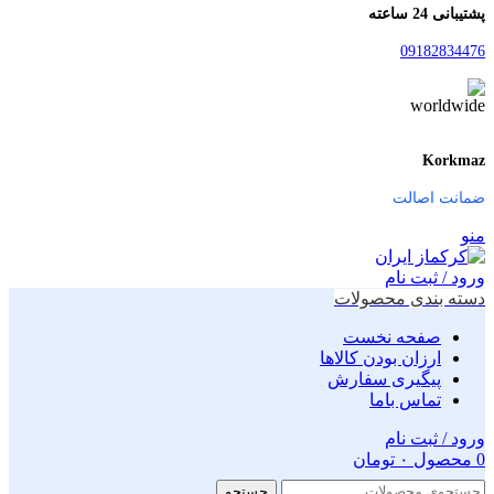
پشتیبانی 24 ساعته
09182834476
Korkmaz
ضمانت اصالت
منو
ورود / ثبت نام
دسته بندی محصولات
صفحه نخست
ارزان بودن کالاها
پیگیری سفارش
تماس باما
ورود / ثبت نام
0
محصول
۰
تومان
جستجو