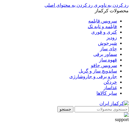
رد کردن به ناوبری
رد کردن به محتوای اصلی
محصولات کرکماز
سرویس قابلمه
قابلمه و تابه تک
کتری و قوری
زودپز
شیرجوش
چای ساز
سماور برقی
قهوه ساز
سرویس چاقو
ساندویچ ساز و گریل
جارو برقی و جاروشارژی
خردکن
غذاساز
سایر کالاها
جستجو