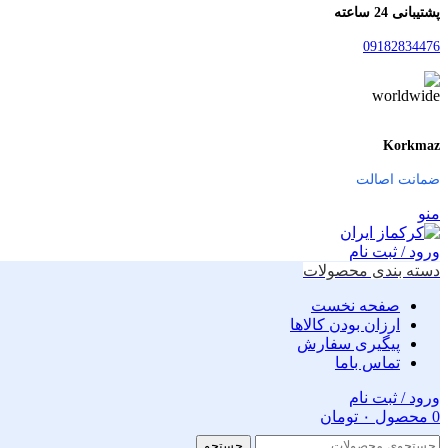
پشتیبانی 24 ساعته
09182834476
Korkmaz
ضمانت اصالت
منو
ورود / ثبت نام
دسته بندی محصولات
صفحه نخست
ارزان بودن کالاها
پیگیری سفارش
تماس باما
ورود / ثبت نام
0
محصول
۰
تومان
جستجو