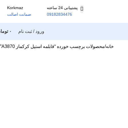
پشتیبانی 24 ساعته
Korkmaz
09182834476
ضمانت اصالت
ورود / ثبت نام
۰
توما
خانه
محصولات برچسب خورده “قابلمه استیل کرکماز A3870”