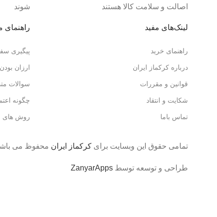
اصالت و سلامت کالا هستند
شوند
لینک‌های مفید
راهنمای م
راهنمای خرید
پیگیری سف
درباره کرکماز ایران
ارزان بودن 
قوانین و مقررات
سوالات متد
شکایت و انتقاد
چگونه اعتما
تماس باما
روش های ار
تمامی حقوق این وبسایت برای
کرکماز ایران
محفوظ می باشد © 1402
طراحی و توسعه توسط
ZanyarApps