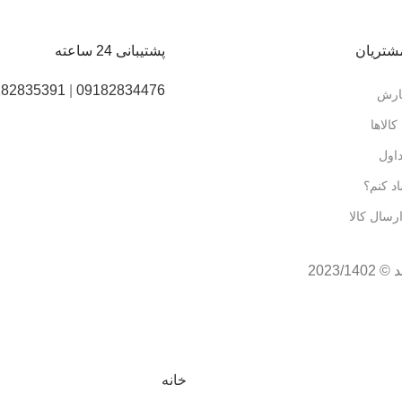
شتریان
پشتیبانی 24 ساعته
182835391
|
09182834476
ارش
کالاها
اول
د کنم؟
سال کالا
2023/
مشاوره
09182834476
☎️
09182835391
خانه