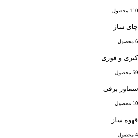
110 محصول
چای ساز
6 محصول
کتری و قوری
59 محصول
سماور برقی
10 محصول
قهوه ساز
4 محصول