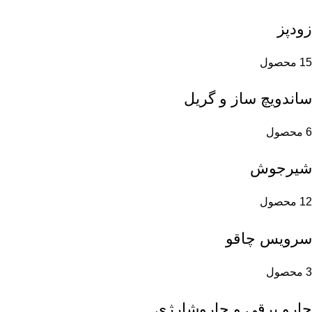
زودپز
15 محصول
ساندویچ ساز و گریل
6 محصول
شیرجوش
12 محصول
سرویس چاقو
3 محصول
جارو برقی و جاروشارژی