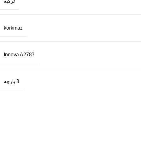
ترکیه
korkmaz
Innova A2787
8 پارچه