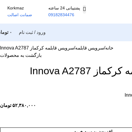
پشتیبانی 24 ساعته
Korkmaz
09182834476
ضمانت اصالت
ورود / ثبت نام
۰
توما
خانه
سرویس قابلمه
سرویس قابلمه کرکماز Innova A2787
بازگشت به محصولات
 Innova A2787
Inn
۵۲,۳۸۰,۰۰۰
تومان
افزودن به سبد خرید