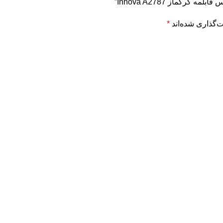
رکماز Innova A2787”
‌گذاری شده‌اند
*