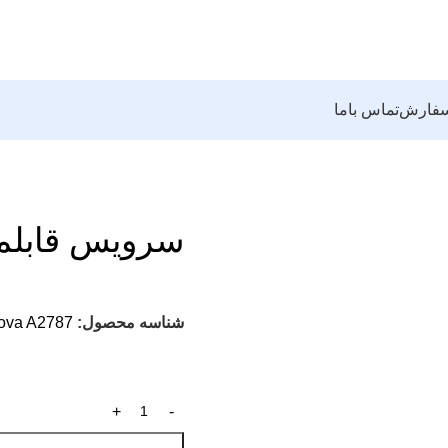
سفارش
تماس باما
سرویس قابلمه کرکماز
شناسه محصول:
ova A2787