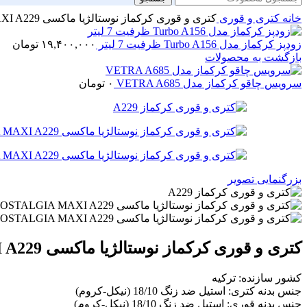
خانه
کتری و قوری
کتری و قوری کرکماز نوستالژیا ماکسی NOSTALGIA MAXI A229
زودپز کرکماز مدل Turbo A156 ظرفیت 7 لیتر
۱۹,۴۰۰,۰۰۰
تومان
بازگشت به محصولات
سرویس چاقو کرکماز مدل VETRA A685
۰
تومان
بزرگنمایی تصویر
کتری و قوری کرکماز نوستالژیا ماکسی NOSTALGIA MAXI A229
کشور سازنده: ترکیه
جنس بدنه کتری: استیل ضد زنگ 18/10 (نیکل-کروم)
جنس بدنه قوری: استیل ضد زنگ 18/10 (نیکل-کروم)