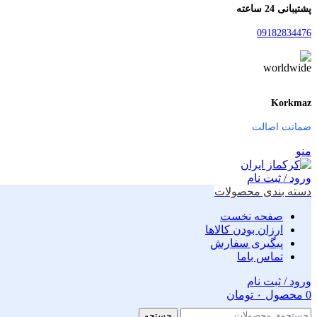
پشتیبانی 24 ساعته
09182834476
Korkmaz
ضمانت اصالت
منو
ورود / ثبت نام
دسته بندی محصولات
صفحه نخست
ارزان بودن کالاها
پیگیری سفارش
تماس باما
ورود / ثبت نام
0
محصول
۰
تومان
جستجو