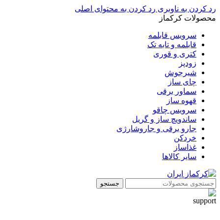
رد کردن به ناوبری
رد کردن به محتوای اصلی
محصولات کرکماز
سرویس قابلمه
قابلمه و تابه تک
کتری و قوری
زودپز
شیرجوش
چای ساز
سماور برقی
قهوه ساز
سرویس چاقو
ساندویچ ساز و گریل
جارو برقی و جاروشارژی
خردکن
غذاساز
سایر کالاها
جستجو