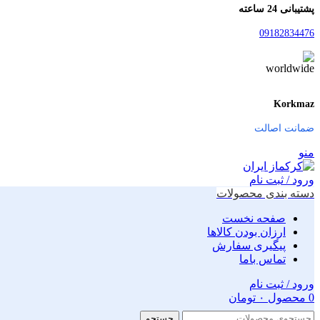
پشتیبانی 24 ساعته
09182834476
Korkmaz
ضمانت اصالت
منو
ورود / ثبت نام
دسته بندی محصولات
صفحه نخست
ارزان بودن کالاها
پیگیری سفارش
تماس باما
ورود / ثبت نام
0
محصول
۰
تومان
جستجو