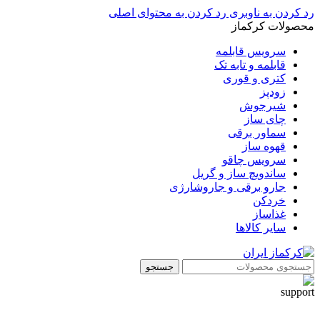
رد کردن به ناوبری
رد کردن به محتوای اصلی
محصولات کرکماز
سرویس قابلمه
قابلمه و تابه تک
کتری و قوری
زودپز
شیرجوش
چای ساز
سماور برقی
قهوه ساز
سرویس چاقو
ساندویچ ساز و گریل
جارو برقی و جاروشارژی
خردکن
غذاساز
سایر کالاها
جستجو