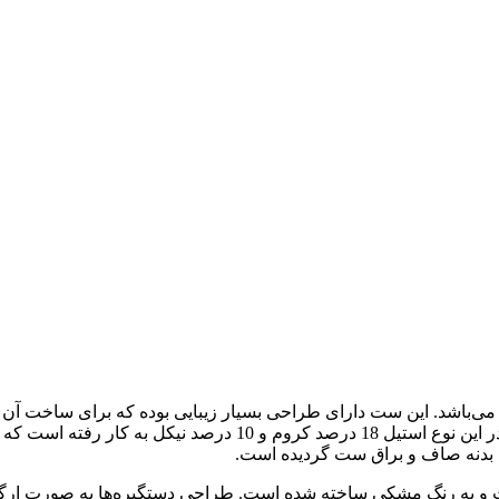
ی برند کرکماز می‌باشد. این ست دارای طراحی بسیار زیبایی بوده که برای سا
کتری و قوری کرکماز Retro A194 از استیل ضد زنگ 18/10 می‌باشد. در
بدنه صاف و براق ست گردیده است.
Retro از جنس باکالیت و به رنگ مشکی ساخته شده است. طراحی دستگیره‌ها به ص