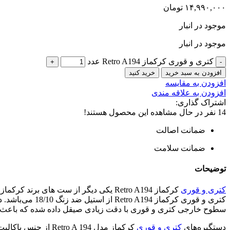
۱۴,۹۹۰,۰۰۰
تومان
موجود در انبار
موجود در انبار
کتری و قوری کرکماز Retro A194 عدد
افزودن به سبد خرید
خرید کنید
افزودن به مقایسه
افزودن به علاقه مندی
اشتراک گذاری:
14
نفر در حال مشاهده این محصول هستند!
ضمانت اصالت
ضمانت سلامت
توضیحات
کتری و قوری
کرکماز Retro A194 یکی دیگر از ست‌ ها
سطوح خارجی کتری و قوری با دقت زیادی صیقل داده شده که باعث 
دستگیره‌های
کتری و قوری
کرکماز مدل  A 194