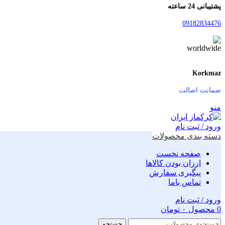
پشتیبانی 24 ساعته
09182834476
Korkmaz
ضمانت اصالت
منو
ورود / ثبت نام
دسته بندی محصولات
صفحه نخست
ارزان بودن کالاها
پیگیری سفارش
تماس باما
ورود / ثبت نام
0
محصول
۰
تومان
جستجو