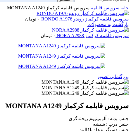
خانه
سرویس قابلمه
سرویس قابلمه کرکماز MONTANA A1249
سرویس قابلمه کرکماز روندو RONDO A1976
۰
تومان
بازگشت به محصولات
سرویس قابلمه کرکماز NORA A2988
۰
تومان
بزرگنمایی تصویر
سرویس قابلمه کرکماز MONTANA A1249
جنس بدنه : آلومینیوم ریخته‌گری
جنس درب : شیشه
جنس دستگیره ها : باکالیت