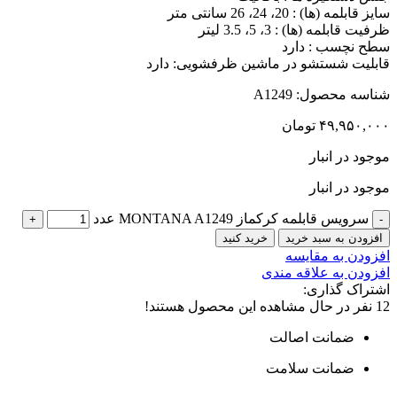
سایز قابلمه (ها) : 20، 24، 26 سانتی متر
ظرفیت قابلمه (ها) : 3، 5، 3.5 لیتر
سطح نچسب : دارد
قابلیت شستشو در ماشین ظرفشویی: دارد
شناسه محصول:
A1249
۴۹,۹۵۰,۰۰۰
تومان
موجود در انبار
موجود در انبار
سرویس قابلمه کرکماز MONTANA A1249 عدد
افزودن به سبد خرید
خرید کنید
افزودن به مقایسه
افزودن به علاقه مندی
اشتراک گذاری:
12
نفر در حال مشاهده این محصول هستند!
ضمانت اصالت
ضمانت سلامت