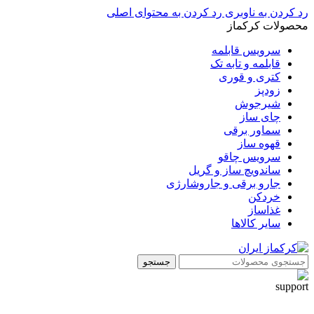
رد کردن به ناوبری
رد کردن به محتوای اصلی
محصولات کرکماز
سرویس قابلمه
قابلمه و تابه تک
کتری و قوری
زودپز
شیرجوش
چای ساز
سماور برقی
قهوه ساز
سرویس چاقو
ساندویچ ساز و گریل
جارو برقی و جاروشارژی
خردکن
غذاساز
سایر کالاها
جستجو