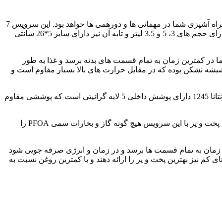
کرکماز MONTANA A1249 محصول جدید برند زیبا و معتبر KORKMAZ کشور ترکیه است. سرویسی زیبا و متفاوت که همراه آشپزی شما در مهمانی ها و دورهمی ها خواهد بود. این سرویس 7
پارچه شامل 3 قابلمه همراه با درب و یک ماهیتابه دسته دار بدون درب است. سایز قابلمه ها 10.5*20، 12.5*24 و 7*26 سانتی متر است که دارای حجم های 3، 5 و 3.5 لیتر و تابه آن نیز دارای سایز 5*26 سانتی
 و باعث می شود دما در کمترین زمان به تمام قسمت های بدنه برسد و غذا به طور
شیشه نشکن بوده که در مقابل حرارت های بالا بسیار مقاوم است و
کرکماز دوستدار محیط زیست است زیرا از موادی ساخته شده که قابل بازیافت هستند. سرویس قابلمه کرکماز مدل مونتانا 1245 دارای پوشش داخلی 5 لایه گرانیتی است که پوششی مقاوم
سطح بیرونی آن نیز از سیلیکون پوشیده شده که محافظی در مقابل حرارت های بالا است و مانع از آسیب رسیدن به بدنه و رنگ آن می شود. پخت و پز با این سرویس هیچ گونه گاز و بخارات سمی PFOA را
یع ترین زمان به تمام قسمت ها برسد و در زمان و انرژی صرفه جویی شود
کم نیز بهترین پخت و پز را ارائه دهند و با کمترین روغن نسبت به