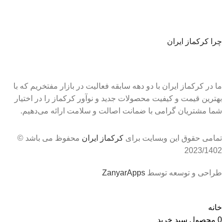
چرا کرکماز ایران
ما در کرکماز ایران با دو دهه سابقه فعالیت در بازار مفتخریم که با
بهترین قیمت و کیفیت محصولات جدید و نوآور کرکماز را در اختیار
شما مشتریان گرامی با ضمانت اصالت و سلامت ارائه می‌دهیم.
تمامی حقوق این وبسایت برای
کرکماز ایران
محفوظ می باشد ©
2023/1402
طراحی و توسعه توسط
ZanyarApps
مشاوره
09182834476
☎️
09182835391
خانه
0
محصول
سبد خرید