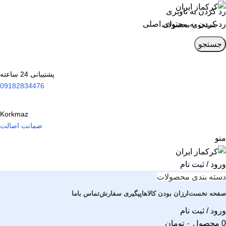
رد کردن به ناوبری
رد کردن به محتوای اصلی
جستجو
پشتیبانی 24 ساعته
09182834476
Korkmaz
ضمانت اصالت
منو
ورود / ثبت نام
دسته بندی محصولات
صفحه نخست
ارزان بودن کالاها
پیگیری سفارش
تماس باما
ورود / ثبت نام
0
محصول
۰
تومان