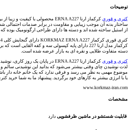
توضیحات
کتری و قوری
ساختار بدنه آن موجب زیبایی و مقاومت در برابر صدمات احتمالی ش
از استیل ساخته شده اند و دسته ها دارای طراحی ارگونومیک بوده ک
کتری قوری کرکماز KORKMAZ ERNA A227 دارای گنجایش کلی 3.4 لیتری است که کتری آن 2.2 و قوری آن 1.2 لیتر ظرفیت دارد که برای خانواده های با جمعیت متوسط بسیار مناسب است.
دسته متفاوت طلایی و نقره ای به بازار عرضه شده است.
کتری و قوری
کرکماز ارنا ERNA A227 در پایان 
لذت نوشیدن چای وقتی بیشتر می‌شود که بدانید این نوشیدنی سالم و 
موضوع مهمی به نظر می رسد و فرقی ندارد که یک خانم خانه ‌دار باشید ی
یا با انرژی بیشتر به کار‌های خود بر‌گردید. پیشنهاد ما به شما خرید کتری و قو
www.korkmaz-iran.com
مشخصات
قابلیت شستشو در ماشین ظرفشویی
دارد