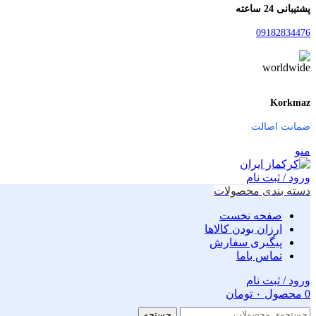
پشتیبانی 24 ساعته
09182834476
Korkmaz
ضمانت اصالت
منو
ورود / ثبت نام
دسته بندی محصولات
صفحه نخست
ارزان بودن کالاها
پیگیری سفارش
تماس باما
ورود / ثبت نام
0
محصول
۰
تومان
جستجو