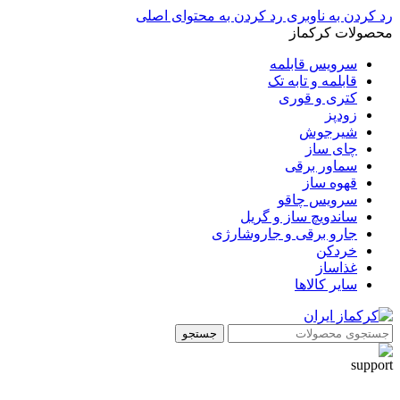
رد کردن به ناوبری
رد کردن به محتوای اصلی
محصولات کرکماز
سرویس قابلمه
قابلمه و تابه تک
کتری و قوری
زودپز
شیرجوش
چای ساز
سماور برقی
قهوه ساز
سرویس چاقو
ساندویچ ساز و گریل
جارو برقی و جاروشارژی
خردکن
غذاساز
سایر کالاها
جستجو