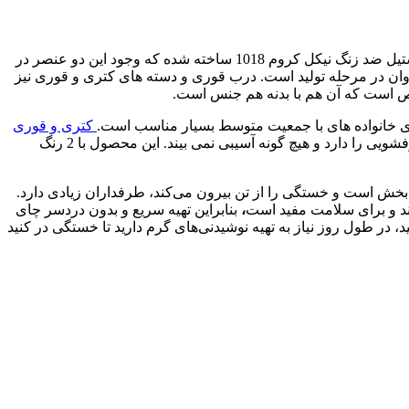
کرکماز ارنا ERNA A227 محصولی با کیفیت و زیبا از برند معروف کرکماز ساخت کشور ترکیه است. این ست زیبا از جنس استیل ضد زنگ نیکل کروم 1018 ساخته شده که وجود این دو عنصر در
ان در مرحله تولید است. درب قوری و دسته های کتری و قوری نیز
وص است که آن هم با بدنه هم جنس است.
کتری و قوری
کرکماز مدل ارنا 227 دارای پایه کپسولی سه و کفه القایی است که بر روی انواع اجاق ها قابل استفاده بوده و قابلیت شستشو در ماشین ظرفشویی را دارد و هیچ گونه آسیبی نمی بیند. این محصول با 2 رنگ
که آرامش‌بخش است و خستگی را از تن بیرون می‌کند، طرفداران زیادی دارد.
ند و برای سلامت مفید است
،
بنابراین تهیه سریع و بدون دردسر چای
د، در طول روز نیاز به تهیه نوشیدنی‌های گرم دارید تا خستگی در کنید