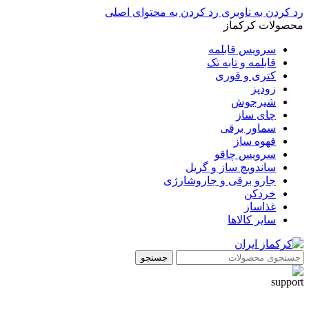
رد کردن به ناوبری
رد کردن به محتوای اصلی
محصولات کرکماز
سرویس قابلمه
قابلمه و تابه تک
کتری و قوری
زودپز
شیرجوش
چای ساز
سماور برقی
قهوه ساز
سرویس چاقو
ساندویچ ساز و گریل
جارو برقی و جاروشارژی
خردکن
غذاساز
سایر کالاها
جستجو