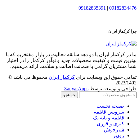
09182835391
|
09182834476
چرا کرکماز ایران
ما در کرکماز ایران با دو دهه سابقه فعالیت در بازار مفتخریم که با
بهترین قیمت و کیفیت محصولات جدید و نوآور کرکماز را در اختیار
شما مشتریان گرامی با ضمانت اصالت و سلامت ارائه می‌دهیم.
تمامی حقوق این وبسایت برای
کرکماز ایران
محفوظ می باشد ©
2023/1402
طراحی و توسعه توسط
ZanyarApps
جستجو
صفحه نخست
سرویس قابلمه
قابلمه و تابه تک
کتری و قوری
شیرجوش
زودپز