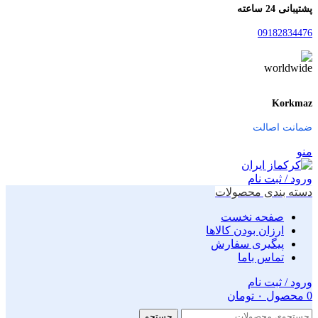
پشتیبانی 24 ساعته
09182834476
Korkmaz
ضمانت اصالت
منو
ورود / ثبت نام
دسته بندی محصولات
صفحه نخست
ارزان بودن کالاها
پیگیری سفارش
تماس باما
ورود / ثبت نام
0
محصول
۰
تومان
جستجو