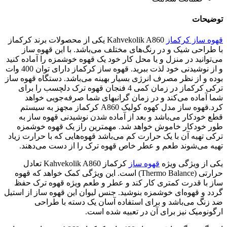
توضیحات
قهوه ساز کرکماز
Kahvekolik A860 یکی از محصولات برند کرکماز
با طراحی شیک و در رنگ‌های مختلف می‌باشد. با این قهوه ‌ساز
می‌توانید در منزل و یا محل کار خود یک قهوه خوشمزه را آماده کنید
و از نوشیدنی خود لذت ببرید. قهوه ساز کرکماز دارای توان 400 وات
بوده و از نظر مصرف انرژی بسیار بهینه می‌باشد. دستگاه قهوه ساز
ترکی کرکماز در زمان کمی 4 فنجان قهوه ترک دلچسب را برای
شما آماده می‌کند و در زمان گرانبهای شما صرفه‌جویی خواهد
کرد.قهوه ساز مدل کهوه کولیک A860 کرکماز مجهز به سیستم
قطع خودکار می‌باشد و بعد از آماده شدن نوشیدنی قهوه‌ ساز به
طور خودکار خاموش خواهد شد. مهمترین راز یک قهوه خوشمزه
ترکی تهیه آن با یک حرارت کم می‌باشد قهوه‌هایی که با حرارت زیاد
تهیه می‌شوند طعم و عطر خاص قهوه ترک را از دست می‌دهند.
یکی از ویژگی ویژه
قهوه ساز
کرکماز Kahvekolik A860 تعادل
حرارتی (Thermo Balance) است. این ویژگی کمک خواهد که قهوه
‌ساز با قدرت کمتری کار کند و عطر و طعم ویژه قهوه ترک حفظ
گردد و قهوه‌ای خوشمزه بنوشید. جنس لیوان این قهوه‌ ساز از استیل
ضد زنگ می‌باشد و برای استفاده آسان یک دسته با طراحی
ارگونومیک نیز برای آن در تعبیه شده است.