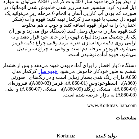
از دیگر ویژگی‌ها قهوه ساز 400 وات کرکماز A860 می‌توان به موارد
ذیل اشاره کرد: سنسور ضد سرریز شدن خاموش شدن اتوماتیک در
صورت کم بودن آب کارایی آسان با انجام 6 مرحله زیر می‌توانید یک
قهوه دل چسب با قهوه ساز کرکماز تهیه کنید: قهوه و آب (شکر
اختیاری) را به لیوان قهوه اضافه کنید و خوب با هم مخلوط
کنید.قهوه ساز را به برق وصل کنید. (دستگاه بوق می‌زند و نور آن
یک بار چشمک می‌زند).لیوان قهوه را در جای خود قرار دهید و به
آرامی روی دکمه رها سازی ضربه بزنید.وقتی چراغ دکمه قرمز
می‌شود، قهوه در مرحله دم است و وقتی به چراغ سبز تبدیل
می‌شود، قهوه آماده نوشیدن است.
دستگاه 5 بار اخطار را برای آماده بودن قهوه می‌دهد و پس از هشدار
ششم به طور خودکار خاموش می‌شود.
قهوه ساز
کرکماز مدل
A860 دارای رنگ بندی بسیار زیبایی است و در رنگ‌های صورتی
(A860)، اسطوخودوس (A 860-01)، قرمز (A860-03)، فیروزه‌ای
(A 860-04)، مشکی زرگلد (A860-09)، مشکی (A 860-07) و نیلی
(A860-08) به بازار عرضه شده است.
www.Korkmaz-Iran.com
مشخصات
تولید کننده
Korkmaz