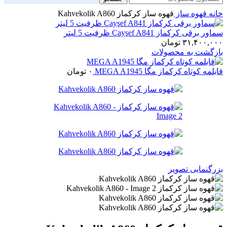
خانه
قهوه ساز
قهوه ساز کرکماز Kahvekolik A860
سماور برقی کرکماز Çayşef A841 ظرفیت 5 لیتر
۳۱,۴۰۰,۰۰۰
تومان
بازگشت به محصولات
قابلمه کوتاه کرکماز مگا MEGA A1945
۰
تومان
بزرگنمایی تصویر