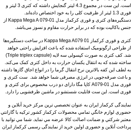
است. این ست در مجموع 4.3 لیتر گنجایش داشته که کتری 3 لیتر و
قوری 1.3 لیتر از ظرفیت کلی را به خود اختصاص داده‌اند.
دستگیره‌های
کتری و قوری
کرکماز مدل Kappa Mega A 079-01 از
جنس باکالیت بوده که در برابر حرارت مقاوم و نسوز می‌باشد.
کتری و قوری کرکماز
Kappa Mega A079 01 در ساخت دستگیره‌ها
از طراحی ارگونومیک استفاده شده که باعث افزایش راحتی خواهد
شد. کف کتری به صورت کپسولی سه لایه (Triple triplex capsule)
ساخته شده که به انتقال یکسان حرارت به داخل کتری کمک می‌کند.
به لطف این کفه بالاترین نرخ انتقال گرما را در انواع اجاق‌ گازها داشته
و باعث صرفه‌جویی در انرژی مصرفی شما خواهد شد. ست کتری و
قوری مدل A079-01 کاپا مگا دارای دو درب مخصوص برای کتری و
قوری است. این ست قابلیت شستشو در ماشین ظرفشویی را دارد.
نمایندگی کرکماز ایران به عنوان تخصصي ترين مرکز خريد آنلاين و
حضوری لوازم خانگي تمامي محصولات کرکماز کشور ترکیه با گارانتي
معتبر شرکتي و ضمانت اصالت کالا عرضه مي نمايد. شما مي توانيد با
پرداخت آنلاين و حضوری اولين خريد از نمایندگی رسمی کرکماز ایران