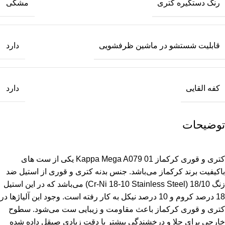
رنگ دستگیره کتری
مشکی
قابلیت شستشو در ماشین ظرفشویی
دارد
کفه القایی
دارد
توضیحات
کتری و قوری کرکماز
Kappa Mega A079 01 یکی از ست‌ های
باکیفیت برند کرکماز می‌باشد. جنس بدنه کتری و قوری از استیل ضد
زنگ 18/10 (Cr-Ni 18-10 Stainless Steel) می‌باشد که در این استیل
18 درصد کروم و 10 درصد نیکل به کار رفته است. وجود این آلیاژها در
کتری و قوری کرکماز باعث مقاومت و زیبایی ست می‌شود. سطوح
خارجی برای جلا و درخشندگی بیشتر با دقت زیادی صیقل داده شده