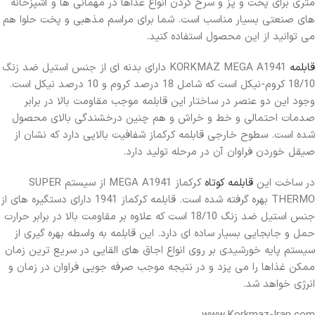
متری برای پخت و پز و سرخ کردن انواع غذاها در مهمانی ها و آشپزخانه
های صنعتی بسیار مناسب است. شما برای مراسم مذهبی و پخت حلوا هم
می توانید از این محصول استفاده کنید.
قابلمه
KORKMAZ MEGA A1941 دارای بدنه ای از جنس استیل ضد زنگ
18/10 کروم-نیکل است که شامل 18 درصد کروم و 10 درصد نیکل است.
وجود این دو عنصر در ساختار این قابلمه موجب مقاومت بالا در برابر
صدمات احتمالی و خط و خراش و هم چنین درخشندگی بالای محصول
شده است. سطوح خارجی قابلمه کرکماز شفافیت بالایی دارد که نشان از
صیقل خوردن فراوان آن در مرحله تولید دارد.
در ساخت این
قابلمه کوتاه
کرکماز MEGA A1941 از سیستم SUPER
THERMO بهره گرفته شده است. قابلمه کرکماز 1941 دارای دستگیره های از
جنس استیل ضد زنگ 18/10 است که علاوه بر مقاومت بالا در برابر حرارت
حمل و جابجایی بسیار ساده ای دارد. این قابلمه به واسطه بهره گیری از
سیستم پایه خورشیدی بر روی انواع اجاق های القایی در سریع ترین زمان
ممکن غذاها را می پزد و در نتیجه موجب صرفه جویی فراوان در زمان و
انرژی خواهد شد.