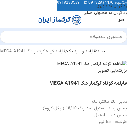
مشاوره
09182834476
☎️
09182835391
رد کردن به ناوبری
رد کردن به محتوای اصلی
منو
خانه
قابلمه و تابه تک
قابلمه کوتاه کرکماز مگا MEGA A1941
بزرگنمایی تصویر
قابلمه کوتاه کرکماز مگا MEGA A1941
سایز : 28 سانتی متر
جنس بدنه : استیل ضد زنگ 18/10 (نیکل-کروم)
جنس درب : استیل
ظرفیت : 6.5 لیتر