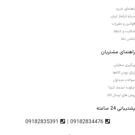
راهنمای خرید
درباره کرکماز ایران
قوانین و مقررات
شکایت و انتقاد
تماس باما
راهنمای مشتریان
پیگیری سفارش
ارزان بودن کالاها
سوالات متداول
چگونه اعتماد کنم؟
روش های ارسال کالا
پشتیبانی 24 ساعته
09182835391
|
09182834476