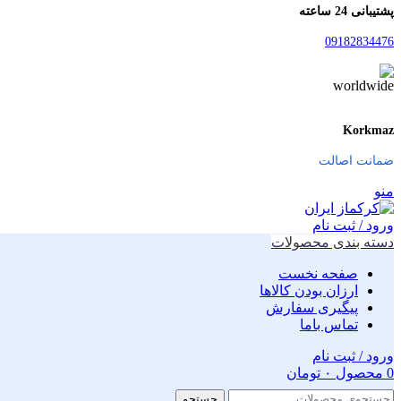
پشتیبانی 24 ساعته
09182834476
Korkmaz
ضمانت اصالت
منو
ورود / ثبت نام
دسته بندی محصولات
صفحه نخست
ارزان بودن کالاها
پیگیری سفارش
تماس باما
ورود / ثبت نام
0
محصول
۰
تومان
جستجو