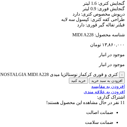
گنجایش کتری: 1.6 لیتر
گنجایش قوری: 0.9 لیتر
درپوش مخصوص کتری: دارد
طراحی کفه کتری: کپسول سه لایه
فیلتر تفاله گیر قوری: دارد
شناسه محصول:
MIDI A228
۱۳,۸۶۰,۰۰۰
تومان
موجود در انبار
موجود در انبار
کتری و قوری کرکماز نوستالژیا میدی NOSTALGIA MIDI A228 عدد
افزودن به سبد خرید
خرید کنید
افزودن به مقایسه
افزودن به علاقه مندی
اشتراک گذاری:
11
نفر در حال مشاهده این محصول هستند!
ضمانت اصالت
ضمانت سلامت