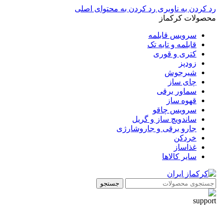
رد کردن به ناوبری
رد کردن به محتوای اصلی
محصولات کرکماز
سرویس قابلمه
قابلمه و تابه تک
کتری و قوری
زودپز
شیرجوش
چای ساز
سماور برقی
قهوه ساز
سرویس چاقو
ساندویچ ساز و گریل
جارو برقی و جاروشارژی
خردکن
غذاساز
سایر کالاها
جستجو