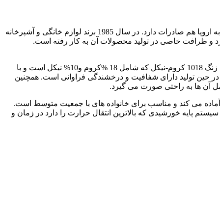
کرکماز نوستالژیا میدی A228 یکی از محصولات برند korkmaz است . برند کرکماز یکی از برند های محبوب ترکیه می باشد که به اروپا هم صادرات دارد. در سال 1985 برند لوازم خانگی و آشپرخانه
دارد و ظرافت خاصی در تولید محصولات آن به کار رفته است.
کرکماز مدل نوستالژیا A228 محصولی زیبا از برند معروف کرکماز ترکیه است. این محصول دارای بدنه ای از جنس استیل ضد زنگ 1018 کروم-نیکل که شامل 18 %کروم و10% نیکل است و با
در حین تولید دارای شفافیت و درخشندگی فراوانی است. همچنین
ل آن ها به راحتی صورت می گیرد.
1.6 لیتر و قوری 0.9 لیتر است که در مجموع 2.5 لیتر چای را برای شما آماده می کند و مناسب برای خانواده های با جمعیت متوسط است.
ستم پایه خورشیدی که بالاترین انتقال حرارت را دارد در زمان و