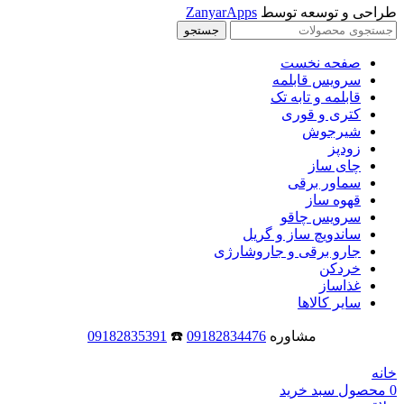
طراحی و توسعه توسط
ZanyarApps
جستجو
صفحه نخست
سرویس قابلمه
قابلمه و تابه تک
کتری و قوری
شیرجوش
زودپز
چای ساز
سماور برقی
قهوه ساز
سرویس چاقو
ساندویچ ساز و گریل
جارو برقی و جاروشارژی
خردکن
غذاساز
سایر کالاها
مشاوره
09182834476
☎️
09182835391
خانه
0
محصول
سبد خرید