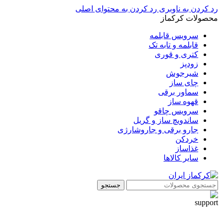
رد کردن به ناوبری
رد کردن به محتوای اصلی
محصولات کرکماز
سرویس قابلمه
قابلمه و تابه تک
کتری و قوری
زودپز
شیرجوش
چای ساز
سماور برقی
قهوه ساز
سرویس چاقو
ساندویچ ساز و گریل
جارو برقی و جاروشارژی
خردکن
غذاساز
سایر کالاها
جستجو