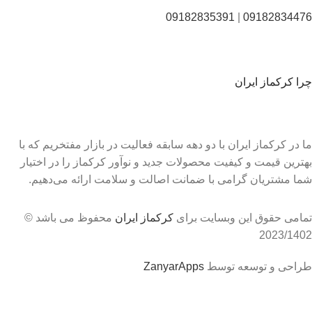
09182835391
|
09182834476
چرا کرکماز ایران
ما در کرکماز ایران با دو دهه سابقه فعالیت در بازار مفتخریم که با
بهترین قیمت و کیفیت محصولات جدید و نوآور کرکماز را در اختیار
شما مشتریان گرامی با ضمانت اصالت و سلامت ارائه می‌دهیم.
تمامی حقوق این وبسایت برای
کرکماز ایران
محفوظ می باشد ©
2023/1402
طراحی و توسعه توسط
ZanyarApps
مشاوره
09182834476
☎️
09182835391