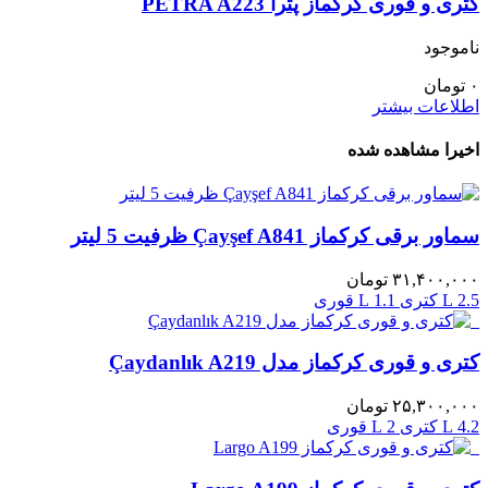
کتری و قوری کرکماز پترا PETRA A223
ناموجود
۰
تومان
اطلاعات بیشتر
اخیرا مشاهده شده
سماور برقی کرکماز Çayşef A841 ظرفیت 5 لیتر
۳۱,۴۰۰,۰۰۰
تومان
2.5 L کتری
1.1 L قوری
کتری و قوری کرکماز مدل Çaydanlık A219
۲۵,۳۰۰,۰۰۰
تومان
4.2 L کتری
2 L قوری