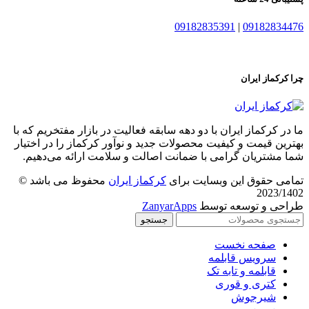
09182835391
|
09182834476
چرا کرکماز ایران
ما در کرکماز ایران با دو دهه سابقه فعالیت در بازار مفتخریم که با
بهترین قیمت و کیفیت محصولات جدید و نوآور کرکماز را در اختیار
شما مشتریان گرامی با ضمانت اصالت و سلامت ارائه می‌دهیم.
تمامی حقوق این وبسایت برای
کرکماز ایران
محفوظ می باشد ©
2023/1402
طراحی و توسعه توسط
ZanyarApps
جستجو
صفحه نخست
سرویس قابلمه
قابلمه و تابه تک
کتری و قوری
شیرجوش