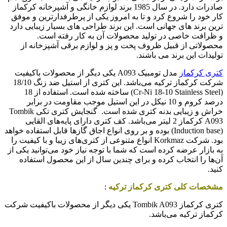
صادرات دارد. در سال 1985 برند لوازم خانگی و آشپرخانه کرکماز
کار خود را شروع کرد و تا به امروز یکی از پرطرفدارترین و موفق
ترین برند های جهانی است. این برند طراحی های بسیار زیبایی دارد
و ظرافت خاصی در تولید محصولات آن به کار رفته است.
محصولاتی از قبیل ظروف پخت و پز و لوازم برقی آشپزخانه از
تولیدات این برند می باشند.
کتری کرکماز
مدل تومبیک A093 یکی دیگر از محصولات باکیفیت
شرکت کرکماز ترکیه می‌باشد. این کتری از استیل ضد زنگ 18/10
(Cr-Ni 18-10 Stainless Steel) ساخته شده است. استفاده از 18
درصد کروم و 10 نیکل در این استیل موجب مقاومت در برابر
خراش و زیبایی بدنه کتری شده است. گنجایش کتری تکی Tombik
A093 کرکماز 2 لیتر می‌باشد. کف کتری دارای پایه‌های القایی
(Induction base) بوده و بر روی انواع اجاق‌ گازها قابل استفاده خواهد
بود. شرکت Korkmaz انواع متنوعی از کتری‌های زیبا و با کیفیت را
به بازار عرضه کرده است که شما با توجه نیاز خود می‌توانید یکی از
آن‌ها را انتخاب کرده و برای چندین سال از این محصول استفاده
کنید.
مشخصات کلی کتری کرکماز ترکیه
:
کتری کرکماز Tombik A093 یکی دیگر از محصولات باکیفیت شرکت
کرکماز ترکیه می‌باشد.