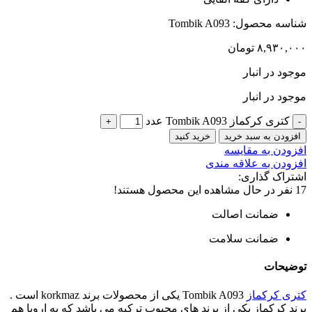
شناسه محصول:
Tombik A093
۸,۹۳۰,۰۰۰
تومان
موجود در انبار
موجود در انبار
کتری کرکماز Tombik A093 عدد
افزودن به سبد خرید
خرید کنید
افزودن به مقایسه
افزودن به علاقه مندی
اشتراک گذاری:
17
نفر در حال مشاهده این محصول هستند!
ضمانت اصالت
ضمانت سلامت
توضیحات
کتری کرکماز
Tombik A093 یکی از محصولات برند korkmaz است .
برند کرکماز یکی از برند های محبوب ترکیه می باشد که به اروپا هم