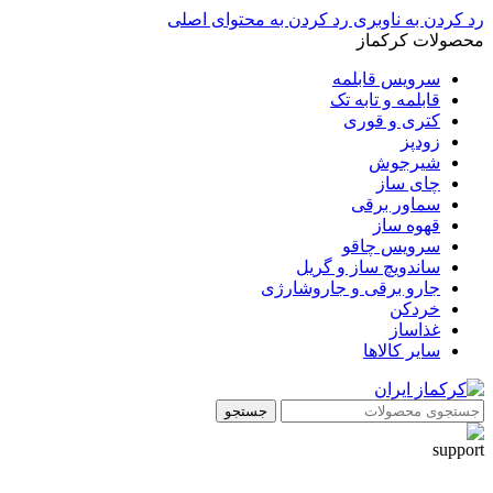
رد کردن به ناوبری
رد کردن به محتوای اصلی
محصولات کرکماز
سرویس قابلمه
قابلمه و تابه تک
کتری و قوری
زودپز
شیرجوش
چای ساز
سماور برقی
قهوه ساز
سرویس چاقو
ساندویچ ساز و گریل
جارو برقی و جاروشارژی
خردکن
غذاساز
سایر کالاها
جستجو