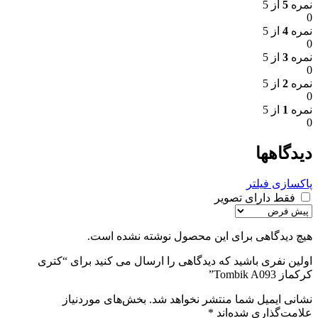
نمره
5
از 5
0
نمره
4
از 5
0
نمره
3
از 5
0
نمره
2
از 5
0
نمره
1
از 5
0
دیدگاهها
پاکسازی فیلتر
فقط دارای تصویر
هیچ دیدگاهی برای این محصول نوشته نشده است.
اولین نفری باشید که دیدگاهی را ارسال می کنید برای “کتری
کرکماز Tombik A093”
نشانی ایمیل شما منتشر نخواهد شد.
بخش‌های موردنیاز
علامت‌گذاری شده‌اند
*