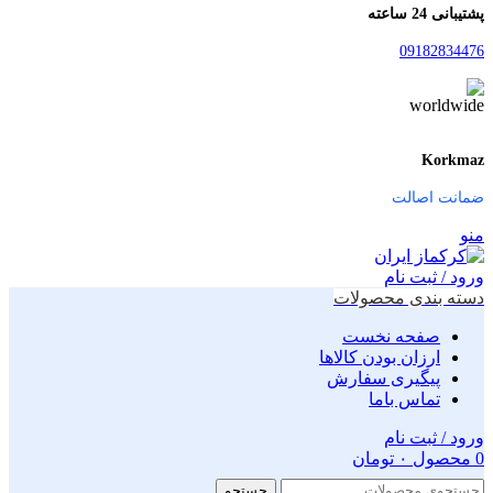
پشتیبانی 24 ساعته
09182834476
Korkmaz
ضمانت اصالت
منو
ورود / ثبت نام
دسته بندی محصولات
صفحه نخست
ارزان بودن کالاها
پیگیری سفارش
تماس باما
ورود / ثبت نام
0
محصول
۰
تومان
جستجو