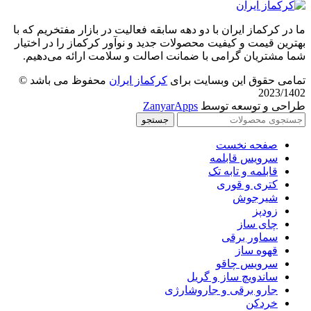
ما در کرکماز ایران با دو دهه سابقه فعالیت در بازار مفتخریم که با
بهترین قیمت و کیفیت محصولات جدید و نوآور کرکماز را در اختیار
شما مشتریان گرامی با ضمانت اصالت و سلامت ارائه می‌دهیم.
تمامی حقوق این وبسایت برای
کرکماز ایران
محفوظ می باشد ©
2023/1402
طراحی و توسعه توسط
ZanyarApps
جستجو
صفحه نخست
سرویس قابلمه
قابلمه و تابه تک
کتری و قوری
شیرجوش
زودپز
چای ساز
سماور برقی
قهوه ساز
سرویس چاقو
ساندویچ ساز و گریل
جارو برقی و جاروشارژی
خردکن