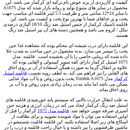
کیفیت و کاربردی از برند خوش نام ترکیه ای کرکماز می باشد. این
محصول در سایز های متنوع تولید و روانه بازار شده که مدل A1075
با سایز 24*12 سانتی متر و ظرفیت 5.5 لیتر قابلمه ای مناسب جهت
پخت و پز غذاهای شما با بهترین نوع پخت و کیفیت می باشد. این
قابلمه تامبیک کرکماز از جنس استیل ضد زنگ 18/10 آلیاژی درصدی
نیکل / کروم می باشد و همچنین دسته های آن نیز استیل ضد زنگ
هستند.
این قابلمه دارای درب شیشه ای محکم بوده که مشاهده غذا حین
پخت را میسر می سازد. بدنه محصول در حین ساخت به شدت جلا
داده شده که زیبایی خاصی را با آن بخشیده است. قابلمه مدل
1075 استیل کرکماز دارای کفه سوپر کپسولی و القایی بوده که
علاوه بر انتقال گرما به صورت همگن استفاده از آن بر روی اجاق
های القایی را نیز فراهم می کند. به لطف رویه نچسب
قابلمه استیل
کرکماز
مدل Tombik A1075 پخت بدون روغن و یا آب مواد غذایی
ممکن می باشد اما نباید مدت زمان زیادی بدون روغن و یا آب بر
روی اجاق بماند.
به علت انتقال حرارت بالایی که سیستم پایه خورشیدی قابلمه های
استیل ضد زنگ کرکماز ایجاد می کند در زمان، انرژی و هزینه حین
آشپزی صرفه جویی خواهد شد.
قابلمه مدل 1075
کرکماز را قبل از
اولین استفاده می توان با مواد شوینده بشویید و برای نظافت از
اسکاچ های زبر اصلا استفاده نکنید. این قابلمه قابلیت شستشو در
ماشین ظرفشویی را نیز داشته و با خیال راحت قابلمه و درب را در