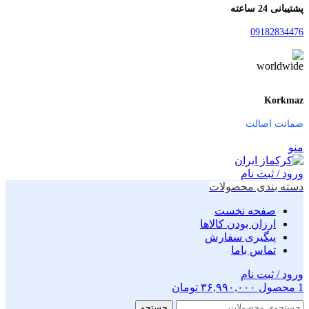
پشتیبانی 24 ساعته
09182834476
Korkmaz
ضمانت اصالت
منو
ورود / ثبت نام
دسته بندی محصولات
صفحه نخست
ارزان بودن کالاها
پیگیری سفارش
تماس باما
ورود / ثبت نام
1
محصول
۳۶,۹۹۰,۰۰۰
تومان
جستجو