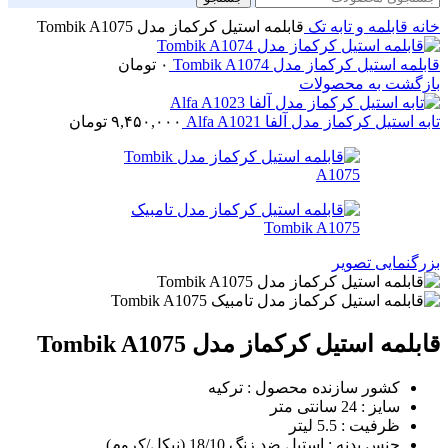
خانه
قابلمه و تابه تک
قابلمه استیل کرکماز مدل Tombik A1075
قابلمه استیل کرکماز مدل Tombik A1074
۰
تومان
بازگشت به محصولات
تابه استیل کرکماز مدل آلفا Alfa A1021
۹,۴۵۰,۰۰۰
تومان
بزرگنمایی تصویر
قابلمه استیل کرکماز مدل Tombik A1075
کشور سازنده محصول : ترکیه
سایز : 24 سانتی متر
ظرفیت : 5.5 لیتر
جنس بدنه : استیل ضد زنگ 18/10 (نیکل/کروم)