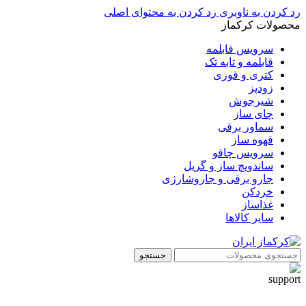
رد کردن به ناوبری
رد کردن به محتوای اصلی
محصولات کرکماز
سرویس قابلمه
قابلمه و تابه تک
کتری و قوری
زودپز
شیرجوش
چای ساز
سماور برقی
قهوه ساز
سرویس چاقو
ساندویچ ساز و گریل
جارو برقی و جاروشارژی
خردکن
غذاساز
سایر کالاها
جستجو