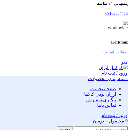
پشتیبانی 24 ساعته
09182834476
Korkmaz
ضمانت اصالت
منو
ورود / ثبت نام
دسته بندی محصولات
صفحه نخست
ارزان بودن کالاها
پیگیری سفارش
تماس باما
ورود / ثبت نام
0
محصول
۰
تومان
جستجو