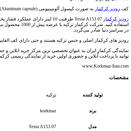
کف
زودپز کرکماز
به صورت کپسول آلومینیومی (Aluminum capsule) ساخته شده است که باعث توزیع یکنواخت حرارت در زیر آن خواهد شد.
زودپز کرکماز
در سراسر دنیا صادر می‌گردد.
زودپز های کرکماز اصلی و جنس ترکیه هستند و حتی دارای کف القایی و
نمایندگی کرکماز ایران به عنوان تخصصي ترين مرکز خريد انلاين و 
توانيد با پرداخت آنلاين و حضوری اولين خريد از نمایندگی رسمی کرکماز
www.Korkmaz-Iran.com
مشخصات
تولید کننده
ترکیه
برند
korkmaz
مدل
Tessa A153 07