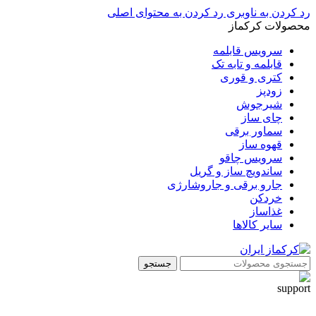
رد کردن به ناوبری
رد کردن به محتوای اصلی
محصولات کرکماز
سرویس قابلمه
قابلمه و تابه تک
کتری و قوری
زودپز
شیرجوش
چای ساز
سماور برقی
قهوه ساز
سرویس چاقو
ساندویچ ساز و گریل
جارو برقی و جاروشارژی
خردکن
غذاساز
سایر کالاها
جستجو