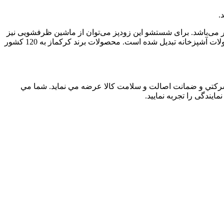
Tess ظرفیت 10 لیتر دارای عملکرد فشار پخت دو مرحله‌ای می‌‌ باشد. زودپز مدل تسا کرکماز دارای ظرفیت 10 لیتر می‌باشد. برای شستشو این زودپز می‌توان از ماشین ظرفشویی نیز
استفاده کنید. شرکت کرکماز ترکیه با عرضه بیش از 1000 محصول متنوع و با کیفیت به بازارهای جهانی به برندی معتبر در زمینه تولید محصولات آشپزخانه تبدیل شده است. محصولات برند کرکماز به 120 کشور
 شرکتي و ضمانت اصالت و سلامت کالا عرضه مي نمايد. شما مي
ایندگی را تجربه نماييد.