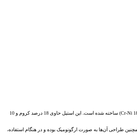
Tessa A153 07 ظرفیت 10 لیتر یکی از محصولات برند کرکماز می‌باشد. بدنه زودپز از استیل ضد زنگ 18/10 (Cr-Ni 18/10 stainless steel) ساخته شده است. این استیل حاوی 18 درصد کروم و 10
نسوز می‌باشند. همچنین طراحی آن‌ها به صورت ارگونومیک بوده و در هنگام استفاده،