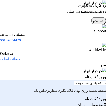
رد کردن به ناوبری
رد کردن به محتوای اصلی
جستجو
پشتیبانی 24 ساعته
09182834476
Korkmaz
ضمانت اصالت
منو
ورود / ثبت نام
دسته بندی محصولات
صفحه نخست
ارزان بودن کالاها
پیگیری سفارش
تماس باما
ورود / ثبت نام
0
محصول
۰
تومان