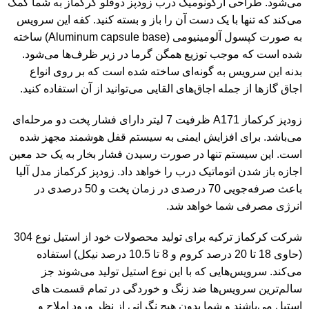
می‌شود. طراحی ارگونومیک درب
زودپز دوقلو
کرکماز به شما کمک
می‌کند که تنها با یک دست آن را باز و بسته کنید. کفه این سرویس
به صورت کپسول آلومینیومی (Aluminum capsule base) ساخته
شده است که موجب توزیع همگن گرما در زیر ظرف‌ها می‌شود.
بدنه این سرویس به گونه‌ای ساخته شده است که بر روی انواع
اجاق گازها از جمله اجاق‌های القایی می‌توانید از آن استفاده کنید.
زودپز
کرکماز A171 ظرفیت 7 لیتر دارای فشار پخت دو مرحله‌ای
می‌باشد. برای افزایش ایمنی به سیستم قفل هوشمند مجهز شده
است. این سیستم تنها در صورت رسیدن فشار بخار به یک حد معین
اجازه باز شدن اتوماتیک درب را خواهد داد. زودپز کرکماز مدل آلیا
باعث صرفه‌جویی 70 درصدی در زمان پخت و 50 درصدی در
انرژی مصرفی شما خواهد شد.
شرکت کرکماز ترکیه برای تولید محصولات خود از استیل نوع 304
(حاوی 18 تا 20 درصد کروم و 8 تا 10.5 درصد نیکل) استفاده
می‌کند. سرویس‌هایی که با این نوع استیل تولید می‌شوند جز
سالم‌ترین سرویس‌ها ضد زنگ و خوردگی در تمام قسمت های
استیل می‌باشند و شما بدون هیچ نگرانی از نظر ورود املاح و