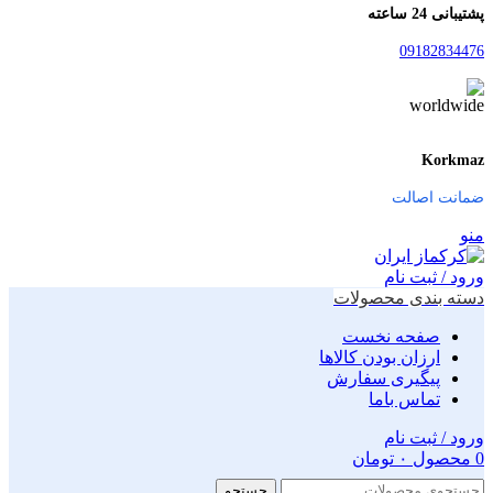
پشتیبانی 24 ساعته
09182834476
Korkmaz
ضمانت اصالت
منو
ورود / ثبت نام
دسته بندی محصولات
صفحه نخست
ارزان بودن کالاها
پیگیری سفارش
تماس باما
ورود / ثبت نام
0
محصول
۰
تومان
جستجو