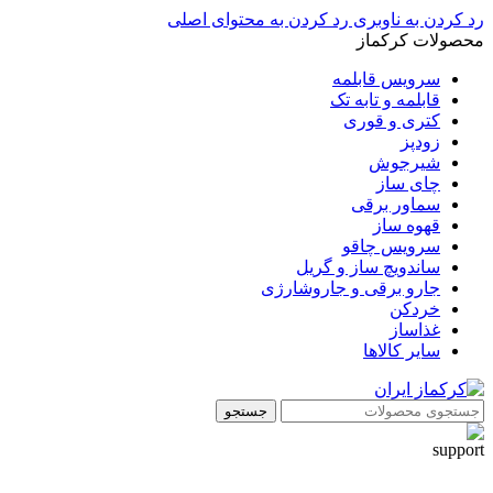
رد کردن به ناوبری
رد کردن به محتوای اصلی
محصولات کرکماز
سرویس قابلمه
قابلمه و تابه تک
کتری و قوری
زودپز
شیرجوش
چای ساز
سماور برقی
قهوه ساز
سرویس چاقو
ساندویچ ساز و گریل
جارو برقی و جاروشارژی
خردکن
غذاساز
سایر کالاها
جستجو