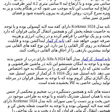
سانتی متر بوده و با ارتفاع لبه 8 سانتی متری 4.2 لیتر ظرفیت دارد.
ارتفاع لبه مناسب این تابه موجب می شود که در هنگام پخت و پز به
ویژه سرخ کردن، روغن کمتری به بیرون پاشیده شود و فضای
آشپزی تمیز بماند.
تابه مدل 1024 Korkmaz دارای کفه سه لایه کپسولی بوده و با توجه
به خاصیت شعله پخش کن و همچنین انتقال گرمایی فراوان که دارد
پخت و پز یک نواختی را فراهم کرده و در زمان، انرژی و هزینه
صرفه جویی خواهد شد. کف
تابه کرکماز
اینداکشن بوده و قابلیت
استفاده بر روی گاز القایی را نیز دارد. این نوع کفه های القایی می
توانند بیشترین بازدهی را از اجاق های القایی دریافت کنند.
تابه استیل کرکماز
مدل آلفا Alfa A1024 دارای درب از جنس بدنه
بوده و با توجه به امکان شستشو این تابه در ماشین ظرفشویی و
حالت تختی که دارد فضای کمتری را در دستگاه به خود اختصاص
می دهد. تابه استیل ضد زنگ A 1024 کرکماز از جنس استیل ضد
زنگ آلیاژی نیکل کروم بوده که با توجه به صیقل فراوان در مرحله
تولید زیبایی خاصی به کالا بخشیده شده است.
دسته های تابه و همچنین دستگیره درب ضخیم و محکمی از جنس
بدنه یا همان استیل ضدزنگ داشته و با توجه به طراحی موجود در
حین پخت و پز دست را نمی سوزاند. تابه مدل 1024 Korkmaz دارای
کفه سه لایه کپسولی بوده و با توجه به خاصیت شعله پخش کن و
همچنین انتقال گرمایی فراوان که دارد پخت و پز یک نواختی را