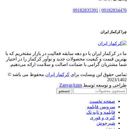
09182835391
|
09182834476
چرا کرکماز ایران
ما در کرکماز ایران با دو دهه سابقه فعالیت در بازار مفتخریم که با
بهترین قیمت و کیفیت محصولات جدید و نوآور کرکماز را در اختیار
شما مشتریان گرامی با ضمانت اصالت و سلامت ارائه می‌دهیم.
تمامی حقوق این وبسایت برای
کرکماز ایران
محفوظ می باشد ©
2023/1402
طراحی و توسعه توسط
ZanyarApps
جستجو
صفحه نخست
سرویس قابلمه
قابلمه و تابه تک
کتری و قوری
شیرجوش
زودپز