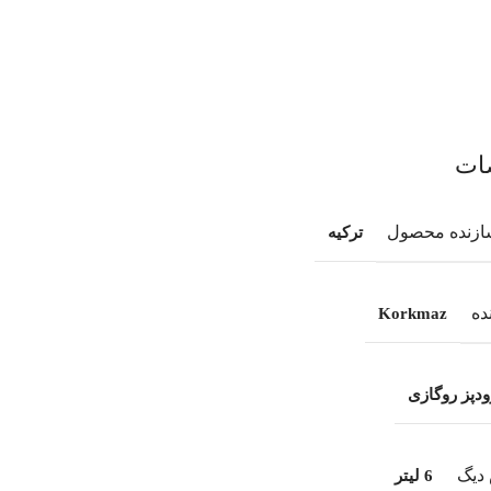
ات
ازنده محصول
ترکیه
ده
Korkmaz
ودپز روگازی
دیگ
6 لیتر