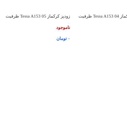
زودپز کرکماز Tessa A153 04 ظرفیت
زودپز کرکماز Tessa A153 05 ظرفیت
7 لیتر
ناموجود
۰
تومان
بیشتر
اطلاعات بیشتر