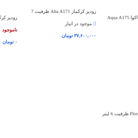
زودپز کرکماز Alia A171 ظرفیت 7
زودپز دوقلو کرکماز اکوا Aqua A175
لیتر
موجود در انبار
5 لیتر
ناموجود
۳۷,۶۰۰,۰۰۰
تومان
۰
تومان
افزودن به سبد خرید
اطلاعات 