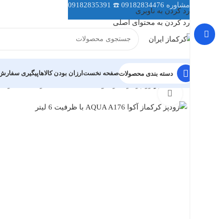
مشاوره
09182834476
☎️
09182835391
رد کردن به ناوبری
رد کردن به محتوای اصلی
صفحه نخست
ارزان بودن کالاها
پیگیری سفارش
دسته بندی محصولات
خانه
زودپز
زودپز کرکماز آکوا AQUA A176 با ظرفیت 6 لیتر
بزرگنمایی تصویر