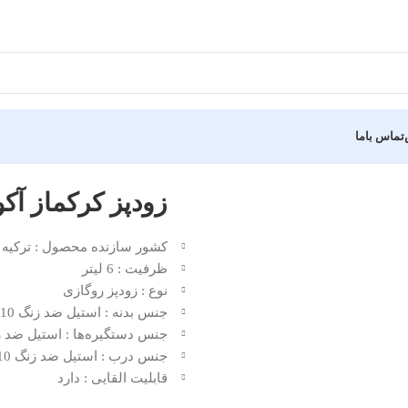
تماس باما
زودپز کرکماز آکوا AQUA A176 با ظرفیت 6 
کشور سازنده محصول : ترکیه
ظرفیت : 6 لیتر
نوع : زودپز روگازی
جنس بدنه : استیل ضد زنگ 18/10%(نیکل/کروم)
جنس دستگیره‌ها : استیل ضد زنگ 18/10%(نیکل
جنس درب : استیل ضد زنگ 18/10%(نیکل/کروم)
قابلیت القایی : دارد