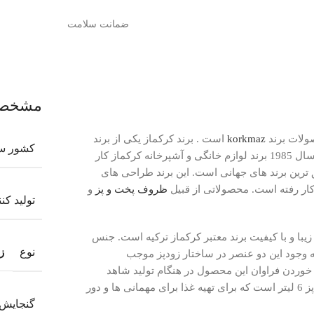
ضمانت سلامت
مشخص
korkmaz
است . برند کرکماز یکی از برند
کشور س
های محبوب ترکیه می باشد که به اروپا هم صادرات دارد. در سال 1985 برند لوازم خانگی و آشپرخانه کرکماز کار
ق ترین برند های جهانی است. این برند طراحی های
کار رفته است. محصولاتی از قبیل
ظروف پخت و پز
و
تولید کنن
 از محصولات زیبا و با کیفیت برند معتبر کرکماز ترکیه است. جنس
نوع
ز
نگ 18/10 کروم-نیکل است که وجود این دو عنصر در ساختار زودپز موجب
وردن فراوان این محصول در هنگام تولید شاهد
سطح صاف و صیقلی این زودپز هستیم. ظرفیت دیگ این زودپز 6 لیتر است که برای تهیه غذا برای مهمانی ها و دور
گنجایش 