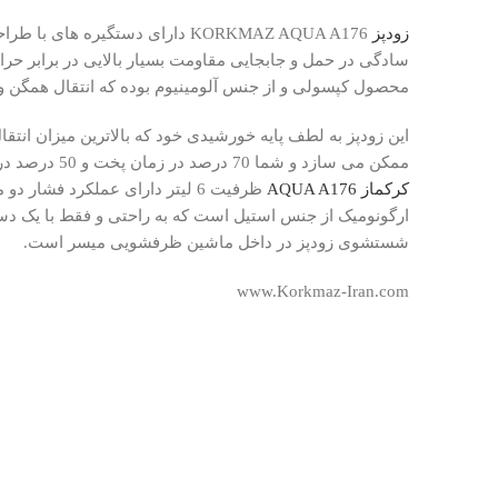
زودپز
KORKMAZ AQUA A176 دارای دستگیره
سادگی در حمل و جابجایی مقاومت بسیار بالایی در برابر حر
محصول کپسولی و از جنس آلومینیوم بوده که انتقال همگن و
این زودپز به لطف پایه خورشیدی خود که بالاترین میزان انتقال
ممکن می سازد و شما 70 درصد در زمان پخت و 50 درصد در میزان مصرف انرژی صرفه جویی خواهید کرد.
کرکماز AQUA A176
ظرفیت 6 لیتر دارای عملکرد فشا
ارگونومیک از جنس استیل است که به راحتی و فقط با یک دس
شستشوی زودپز در داخل ماشین ظرفشویی میسر است.
www.Korkmaz-Iran.com