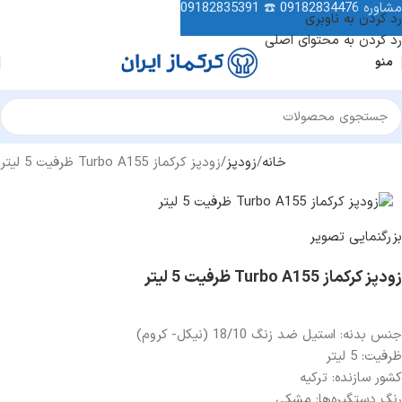
مشاوره
09182834476
☎️
09182835391
رد کردن به ناوبری
رد کردن به محتوای اصلی
منو
خانه
زودپز
زودپز کرکماز Turbo A155 ظرفیت 5 لیتر
بزرگنمایی تصویر
زودپز کرکماز Turbo A155 ظرفیت 5 لیتر
جنس بدنه: استیل ضد زنگ 18/10 (نیکل- کروم)
ظرفیت: 5 لیتر
کشور سازنده: ترکیه
رنگ دستگیره‌ها: مشکی