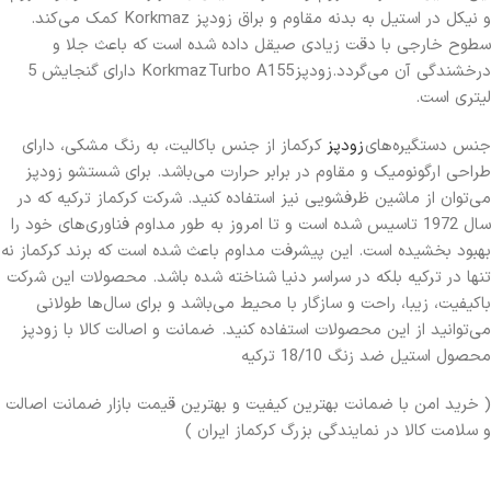
و نیکل در استیل به بدنه مقاوم و براق زودپز Korkmaz کمک می‌کند.
سطوح خارجی با دقت زیادی صیقل داده شده است که باعث جلا و
درخشندگی آن می‌گردد.زودپز Korkmaz Turbo A155 دارای گنجایش 5
لیتری است.
جنس دستگیره‌های
زودپز
کرکماز از جنس باکالیت، به رنگ مشکی، دارای
طراحی ارگونومیک و مقاوم در برابر حرارت می‌باشد. برای شستشو زودپز
می‌توان از ماشین ظرفشویی نیز استفاده کنید. شرکت کرکماز ترکیه که در
سال 1972 تاسیس شده است و تا امروز به طور مداوم فناوری‌های خود را
بهبود بخشیده است. این پیشرفت مداوم باعث شده است که برند کرکماز نه
تنها در ترکیه بلکه در سراسر دنیا شناخته شده باشد. محصولات این شرکت
باکیفیت، زیبا، راحت و سازگار با محیط می‌باشد و برای سال‌ها طولانی
می‌توانید از این محصولات استفاده کنید. ضمانت و اصالت کالا با زودپز
محصول استیل ضد زنگ 18/10 ترکیه
( خرید امن با ضمانت بهترین کیفیت و بهترین قیمت بازار ضمانت اصالت
و سلامت کالا در نمایندگی بزرگ کرکماز ایران )