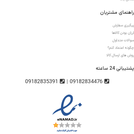
راهنمای مشتریان
پیگیری سفارش
ارزان بودن کالاها
سوالات متداول
چگونه اعتماد کنم؟
روش های ارسال کالا
پشتیبانی 24 ساعته
09182835391
|
09182834476