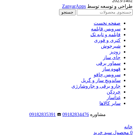
2023/1402
طراحی و توسعه توسط
ZanyarApps
جستجو
صفحه نخست
سرویس قابلمه
قابلمه و تابه تک
کتری و قوری
شیرجوش
زودپز
چای ساز
سماور برقی
قهوه ساز
سرویس چاقو
ساندویچ ساز و گریل
جارو برقی و جاروشارژی
خردکن
غذاساز
سایر کالاها
مشاوره
09182834476
☎️
09182835391
خانه
0
محصول
سبد خرید