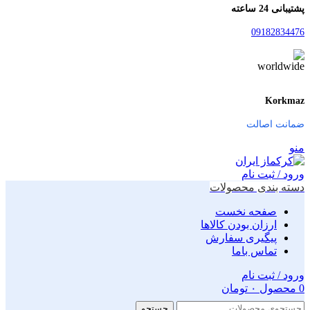
پشتیبانی 24 ساعته
09182834476
Korkmaz
ضمانت اصالت
منو
ورود / ثبت نام
دسته بندی محصولات
صفحه نخست
ارزان بودن کالاها
پیگیری سفارش
تماس باما
ورود / ثبت نام
0
محصول
۰
تومان
جستجو