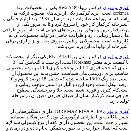
کتری و قوری
کرکماز ریوا Riva A189 یکی از محصولات برند
korkmaz
است . برند کرکماز یکی از برند های محبوب ترکیه می
باشد که به اروپا هم صادرات دارد. در سال 1985 برند لوازم خانگی و
آشپرخانه کرکماز کار خود را شروع کرد و تا به امروز یکی از
پرطرفدار ترین و موفق ترین برند های جهانی است. این برند طراحی
های بسیار زیبایی دارد و ظرافت خاصی در تولید محصولات آن به
کار رفته است. محصولاتی از قبیل
ظروف پخت و پز
و لوازم برقی
آشپزخانه از تولیدات این برند می باشند.
کتری و قوری
کرکماز مدل ریوا Riva A189 یکی دیگر از محصولات
با کیفیت برند معتبر Korkmaz است. این ست با گنجایش کلی 3
لیتری که حجم قوری 1.1 لیتر و حجم کتری 1.9 لیتر بوده محصولی
مناسب برای دورهمی‌ های شماست. جنس بدنه این محصول از
استیل ضد زنگ 18/10 ساخته شده که شامل 18 درصد کروم و 10
درصد نیکل است. وجود این دو آلیاژ در استیل موجب زیبایی و
استحکام کتری و قوری شده است. جلا و درخشندگی سطوح
خارجی ست کرکماز نشان از صیقل خوردن دقیق آن در مرحله
تولید دارد.
کتری و قوری
KORKMAZ RIVA A 189 دارای دستگیره‌هایی از
جنس باکالیت و با طراحی ارگونومیک بوده که در هنگام استفاده
بسیار راحت است. این محصول دارای کفه از نوع کپسولی سه لایه
است که انتقال حرارت را به صورت همگن انجام داده و در زمان و