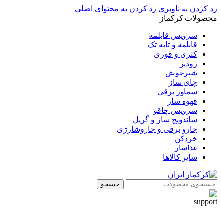
رد کردن به ناوبری
رد کردن به محتوای اصلی
محصولات کرکماز
سرویس قابلمه
قابلمه و تابه تک
کتری و قوری
زودپز
شیرجوش
چای ساز
سماور برقی
قهوه ساز
سرویس چاقو
ساندویچ ساز و گریل
جارو برقی و جاروشارژی
خردکن
غذاساز
سایر کالاها
جستجو