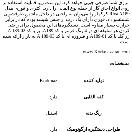
انرژی شما صرفی جویی خواهد کرد. این ست زیبا قابلیت استفاده بر
روی انواع اجاق گاز از جمله نوع القایی را دارد. کتری و قوری مدل
Riva A189 کرکماز را می‌توان به راحتی در داخل ماشین ظرفشویی
شستشو داد. قوری دارای یک درب از جنس شیشه بوده که در برابر
حرارت بسیار مقاوم است. دستگیره‌های این محصول برای راضی
کردن هر سلیقه ای در 4 رنگ قرمز با کد A189، بژ با کد A 189-02،
رز گلد با کد A189-01 و فیروزه ای با کد A 189-03 به بازار ارائه شده
است.
www.Korkmaz-Iran.com
مشخصات
تولید کننده
Korkmaz
کفه القایی
دارد
رنگ بدنه
استیل
طراحی دستگیره ارگونومیک
دارد