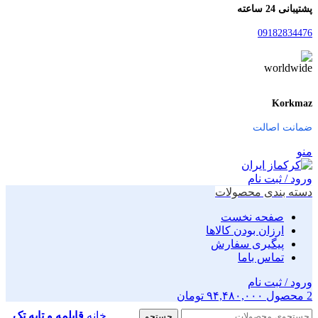
پشتیبانی 24 ساعته
09182834476
Korkmaz
ضمانت اصالت
منو
ورود / ثبت نام
دسته بندی محصولات
صفحه نخست
ارزان بودن کالاها
پیگیری سفارش
تماس باما
ورود / ثبت نام
2
محصول
۹۴,۴۸۰,۰۰۰
تومان
خانه
قابلمه و تابه تک
جستجو