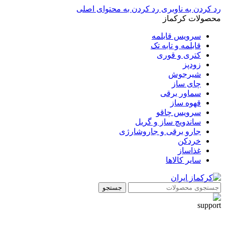
رد کردن به ناوبری
رد کردن به محتوای اصلی
محصولات کرکماز
سرویس قابلمه
قابلمه و تابه تک
کتری و قوری
زودپز
شیرجوش
چای ساز
سماور برقی
قهوه ساز
سرویس چاقو
ساندویچ ساز و گریل
جارو برقی و جاروشارژی
خردکن
غذاساز
سایر کالاها
جستجو