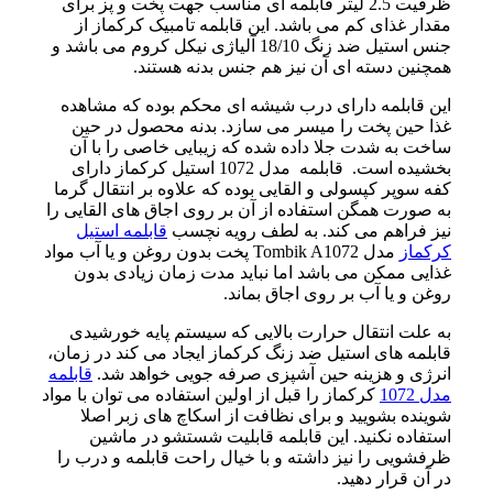
ظرفیت 2.5 لیتر قابلمه ای مناسب جهت پخت و پز برای
مقدار غذای کم می باشد. این قابلمه تامبیک کرکماز از
جنس استیل ضد زنگ 18/10 آلیاژی نیکل کروم می باشد و
همچنین دسته ای آن نیز هم جنس بدنه هستند.
این قابلمه دارای درب شیشه ای محکم بوده که مشاهده
غذا حین پخت را میسر می سازد. بدنه محصول در حین
ساخت به شدت جلا داده شده که زیبایی خاصی را با آن
بخشیده است. قابلمه مدل 1072 استیل کرکماز دارای
کفه سوپر کپسولی و القایی بوده که علاوه بر انتقال گرما
به صورت همگن استفاده از آن بر روی اجاق های القایی را
نیز فراهم می کند. به لطف رویه نچسب
قابلمه استیل
کرکماز
مدل Tombik A1072 پخت بدون روغن و یا آب مواد
غذایی ممکن می باشد اما نباید مدت زمان زیادی بدون
روغن و یا آب بر روی اجاق بماند.
به علت انتقال حرارت بالایی که سیستم پایه خورشیدی
قابلمه های استیل ضد زنگ کرکماز ایجاد می کند در زمان،
انرژی و هزینه حین آشپزی صرفه جویی خواهد شد.
قابلمه
مدل 1072
کرکماز را قبل از اولین استفاده می توان با مواد
شوینده بشویید و برای نظافت از اسکاچ های زبر اصلا
استفاده نکنید. این قابلمه قابلیت شستشو در ماشین
ظرفشویی را نیز داشته و با خیال راحت قابلمه و درب را
در آن قرار دهید.