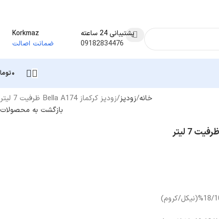
پشتیبانی 24 ساعته
Korkmaz
09182834476
ضمانت اصالت
۰
توما
خانه
زودپز
زودپز کرکماز Bella A174 ظرفیت 7 لیتر
بازگشت به محصولات