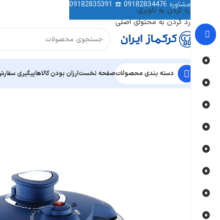
مشاوره
09182834476
☎️
09182835391
رد کردن به ناوبری
رد کردن به محتوای اصلی
دسته بندی محصولات
صفحه نخست
ارزان بودن کالاها
پیگیری سفار