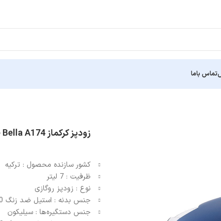
ش
تماس باما
زودپز کرکماز Bella A174 ظرفیت 7 لیتر
کشور سازنده محصول : ترکیه
ظرفیت : 7 لیتر
نوع : زودپز روگازی
جنس بدنه : استیل ضد زنگ 18/10%(نیکل/کروم)
جنس دستگیره‌ها : سیلیکون