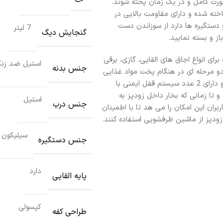
رت کامل و در یک زمان پخته شوند.
Korkmaz Bella A از سیلیکون ساخته شده و دارای مقاومت بالایی در
 دستگیره ها دارد از سوزاندن دست
7 لیتر
گنجایش دیگ
ز و بسته نمایید.
ایی بوده که برای انواع اجاق های القایی، گازی، برقی
استیل ضد زنگ /10
جنس بدنه
دو مرحله ای در هنگام پخت مواد غذایی
می باشد. جنس درب این محصول از استیل ضد زنگ می باشد و دارای 2 عدد سیستم قفل ایمنی با
 تا زمانی که بخار داخل زودپز به
استیل
جنس درب
ران این امکان را می هد تا با اطمینان
زودپز از ماشین ظرفشویی استفاده کنند.
سیلیکون
جنس دستگیره
دارد
پایه القایی
کپسولی
طراحی کفه