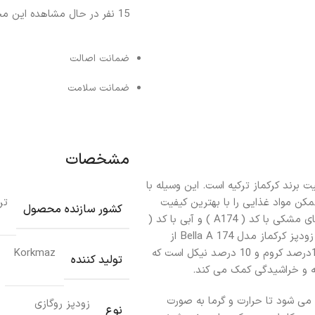
15
نفر در حال مشاهده این م
ضمانت اصالت
ضمانت سلامت
مشخصات
ات با کیفیت برند کرکماز ترکیه است. این وسیله با
مکن مواد غذایی را با بهترین کیفیت
تر
کشور سازنده محصول
آماده نمایند. این محصول دارای رنگ های منحصر به فرد با کدهای مشکی با کد ( A174 ) و آبی با کد (
A174 – 02 )، دودی با کد ( A174 – 03 ) می باشد. جنس بدنه زودپز کرکماز مدل Bella A 174 از
استیل ضد زنگ (18/10) ساخته شده که این نوع استیل دارای 18درصد کروم و 10 درصد نیکل است که
Korkmaz
تولید کننده
به و خراشیدگی کمک می کند.
ی شود تا حرارت و گرما به صورت
زودپز روگازی
نوع