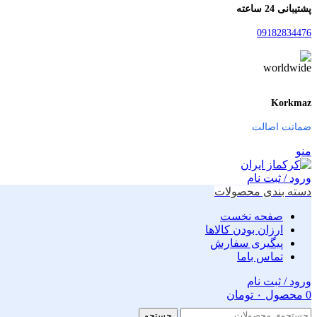
پشتیبانی 24 ساعته
09182834476
Korkmaz
ضمانت اصالت
منو
ورود / ثبت نام
دسته بندی محصولات
صفحه نخست
ارزان بودن کالاها
پیگیری سفارش
تماس باما
ورود / ثبت نام
0
محصول
۰
تومان
جستجو