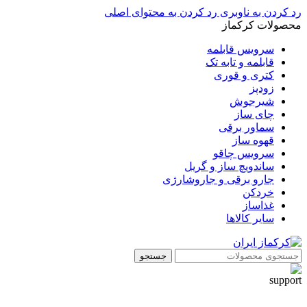
رد کردن به ناوبری
رد کردن به محتوای اصلی
محصولات کرکماز
سرویس قابلمه
قابلمه و تابه تک
کتری و قوری
زودپز
شیرجوش
چای ساز
سماور برقی
قهوه ساز
سرویس چاقو
ساندویچ ساز و گریل
جارو برقی و جاروشارژی
خردکن
غذاساز
سایر کالاها
جستجو