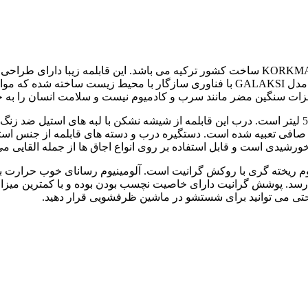
مدل گلکسی GALAKSI A2951 محصول جدید برند KORKMAZ ساخت کشور ترکیه می باشد. ای
بهترین انتخاب برای هر کدبانوی خوش سلیقه ای باشد. قابلمه کرکماز مدل GALAKSI با فن
2951 دارای سایز 24 * 12.5 سانتی متر و حجم 5 لیتر است. درب این قابلمه از شیشه نشکن با 
ند صافی تعبیه شده است. دستگیره درب و دسته های قابلمه از جنس است
خورشیدی است و قابل استفاده بر روی انواع اجاق ها از جمله القایی می
GALAKSI A29 دارای ساختار آلومینیوم ریخته گری با روکش گرانیت است. آلومینیوم رسانای
د. پوشش گرانیت دارای خاصیت نچسب بودن بوده و با کمترین میزان ر
 حتی می توانید برای شستشو در ماشین ظرفشویی قرار دهید.