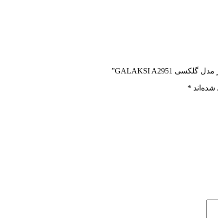
 GALAKSI A2951”
شده‌اند
*