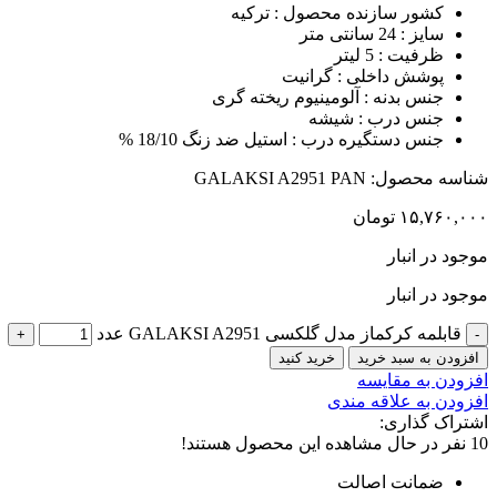
کشور سازنده محصول : ترکیه
سایز : 24 سانتی متر
ظرفیت : 5 لیتر
پوشش داخلی : گرانیت
جنس بدنه : آلومینیوم ریخته گری
جنس درب : شیشه
جنس دستگیره درب : استیل ضد زنگ 18/10 %
شناسه محصول:
GALAKSI A2951 PAN
۱۵,۷۶۰,۰۰۰
تومان
موجود در انبار
موجود در انبار
قابلمه کرکماز مدل گلکسی GALAKSI A2951 عدد
افزودن به سبد خرید
خرید کنید
افزودن به مقایسه
افزودن به علاقه مندی
اشتراک گذاری:
10
نفر در حال مشاهده این محصول هستند!
ضمانت اصالت