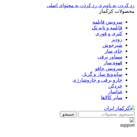
رد کردن به ناوبری
رد کردن به محتوای اصلی
محصولات کرکماز
سرویس قابلمه
قابلمه و تابه تک
کتری و قوری
زودپز
شیرجوش
چای ساز
سماور برقی
قهوه ساز
سرویس چاقو
ساندویچ ساز و گریل
جارو برقی و جاروشارژی
خردکن
غذاساز
سایر کالاها
جستجو