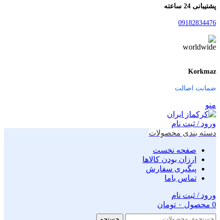
پشتیبانی 24 ساعته
09182834476
Korkmaz
ضمانت اصالت
منو
ورود / ثبت نام
دسته بندی محصولات
صفحه نخست
ارزان بودن کالاها
پیگیری سفارش
تماس باما
ورود / ثبت نام
0
محصول
۰
تومان
جستجو