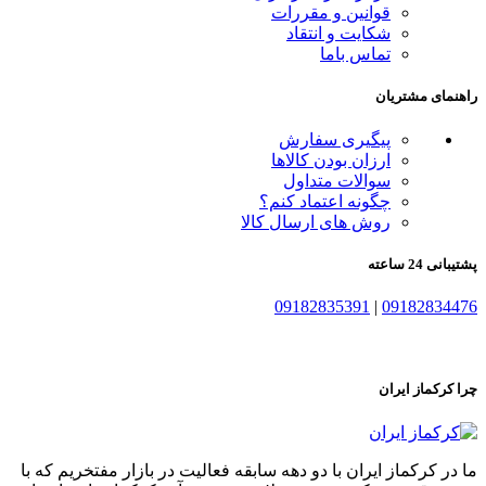
قوانین و مقررات
شکایت و انتقاد
تماس باما
راهنمای مشتریان
پیگیری سفارش
ارزان بودن کالاها
سوالات متداول
چگونه اعتماد کنم؟
روش های ارسال کالا
پشتیبانی 24 ساعته
09182835391
|
09182834476
چرا کرکماز ایران
ما در کرکماز ایران با دو دهه سابقه فعالیت در بازار مفتخریم که با