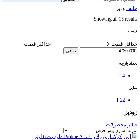
خانه
زودپز
Showing all 15 results
قیمت
حداقل قیمت
حداكثر قيمت
صافی
تعداد پارچه
1
4
سایز
1
22
زودپز
فیلتر محصولات