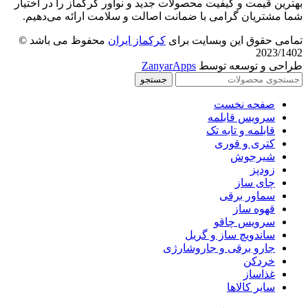
بهترین قیمت و کیفیت محصولات جدید و نوآور کرکماز را در اختیار
شما مشتریان گرامی با ضمانت اصالت و سلامت ارائه می‌دهیم.
تمامی حقوق این وبسایت برای
کرکماز ایران
محفوظ می باشد ©
2023/1402
طراحی و توسعه توسط
ZanyarApps
جستجو
صفحه نخست
سرویس قابلمه
قابلمه و تابه تک
کتری و قوری
شیرجوش
زودپز
چای ساز
سماور برقی
قهوه ساز
سرویس چاقو
ساندویچ ساز و گریل
جارو برقی و جاروشارژی
خردکن
غذاساز
سایر کالاها